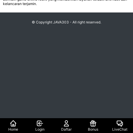
kelancaran terjamin.
© Copyright JAVA303 - All right reserved.
Home
Login
Daftar
Bonus
LiveChat